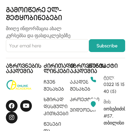
გამოიწერე ელ-
შეტყობინებები
მიიღე ინფორმაცია ახალ
კურსებსა და ფასდაკლებებზე
აზროვნების
ძირითადი
აზროვნების
კონტაქტი
აკადემია
ლინკები
აკადემია
ტელ:
ჩვენ
აკადემიის
0322 15 15
შესახებ
შესახებ
40 (5)
ხშირად
პროექტები
მის:
დასმული
იოსებიძის
ვიდეოები
კითხვები
#57,
თბილისი
წესები