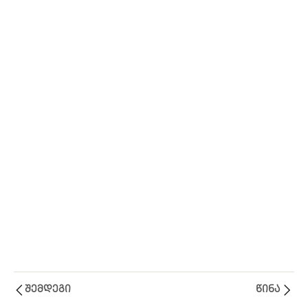
Ლექცია
1
VI
კიდევ
ერთხელ
სიყვარულზე
34 Minutes
Ლექცია
1
VII
Ლექცია
1
VIII
შემდეგი
წინა