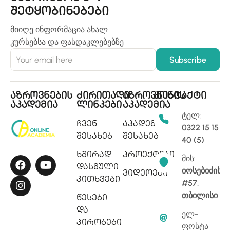
შეტყობინებები
მიიღე ინფორმაცია ახალ
კურსებსა და ფასდაკლებებზე
აზროვნების
ძირითადი
აზროვნების
კონტაქტი
აკადემია
ლინკები
აკადემია
ტელ:
ჩვენ
აკადემიის
0322 15 15
შესახებ
შესახებ
40 (5)
ხშირად
პროექტები
მის:
დასმული
იოსებიძის
ვიდეოები
კითხვები
#57,
თბილისი
წესები
და
ელ-
პირობები
ფოსტა