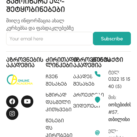
გამოიწერე ელ-
შეტყობინებები
მიიღე ინფორმაცია ახალ
კურსებსა და ფასდაკლებებზე
აზროვნების
ძირითადი
აზროვნების
კონტაქტი
აკადემია
ლინკები
აკადემია
ტელ:
ჩვენ
აკადემიის
0322 15 15
შესახებ
შესახებ
40 (5)
ხშირად
პროექტები
მის:
დასმული
იოსებიძის
ვიდეოები
კითხვები
#57,
თბილისი
წესები
და
ელ-
პირობები