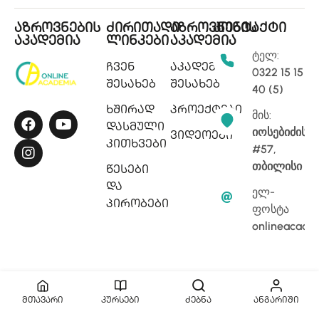
აზროვნების
ძირითადი
აზროვნების
კონტაქტი
აკადემია
ლინკები
აკადემია
ტელ:
ჩვენ
აკადემიის
0322 15 15
შესახებ
შესახებ
40 (5)
ხშირად
პროექტები
მის:
დასმული
იოსებიძის
ვიდეოები
კითხვები
#57,
თბილისი
წესები
და
ელ-
პირობები
ფოსტა
onlineacade
მთავარი
კურსები
ძებნა
ანგარიში