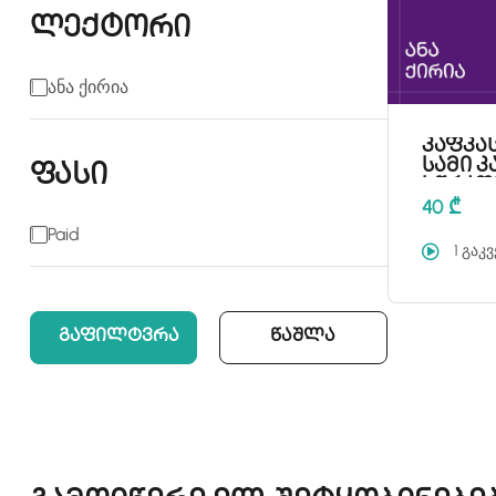
ლექტორი
1
Ანა Ქირია
კაფკა
სამი კ
ფასი
სწრაფ
40 ₾
1
Paid
1 გაკ
Გაფილტვრა
Წაშლა