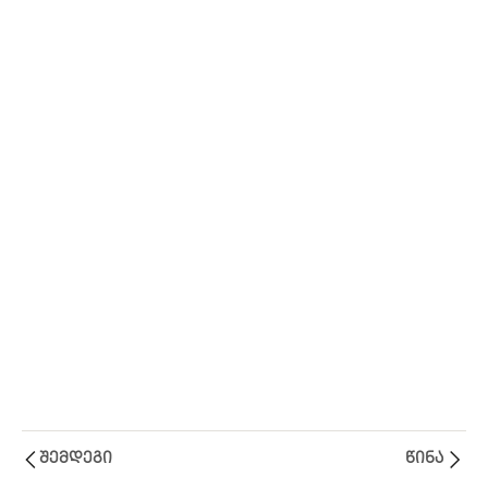
მამარდაშვილის
ფილოსოფიის
პერსპექტივიდან
75 Minutes
Ლექცია
1
V
Ლექცია
1
VI
შემდეგი
წინა