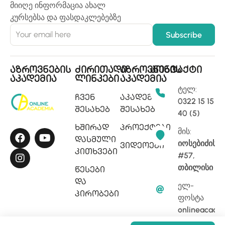
მიიღე ინფორმაცია ახალ
კურსებსა და ფასდაკლებებზე
აზროვნების
ძირითადი
აზროვნების
კონტაქტი
აკადემია
ლინკები
აკადემია
ტელ:
ჩვენ
აკადემიის
0322 15 15
შესახებ
შესახებ
40 (5)
ხშირად
პროექტები
მის:
დასმული
იოსებიძის
ვიდეოები
კითხვები
#57,
თბილისი
წესები
და
ელ-
პირობები
ფოსტა
onlineacade