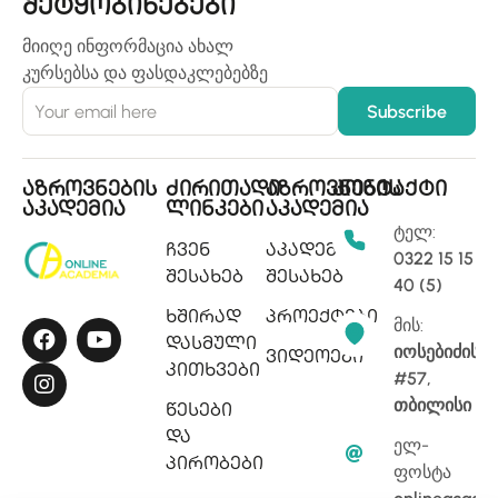
შეტყობინებები
მიიღე ინფორმაცია ახალ
კურსებსა და ფასდაკლებებზე
აზროვნების
ძირითადი
აზროვნების
კონტაქტი
აკადემია
ლინკები
აკადემია
ტელ:
ჩვენ
აკადემიის
0322 15 15
შესახებ
შესახებ
40 (5)
ხშირად
პროექტები
მის:
დასმული
იოსებიძის
ვიდეოები
კითხვები
#57,
თბილისი
წესები
და
ელ-
პირობები
ფოსტა