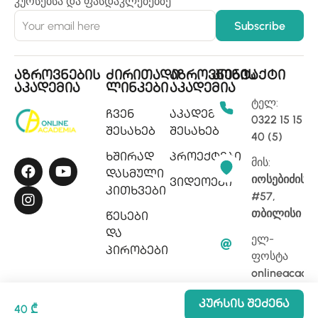
კურსებსა და ფასდაკლებებზე
აზროვნების
ძირითადი
აზროვნების
კონტაქტი
აკადემია
ლინკები
აკადემია
ტელ:
ჩვენ
აკადემიის
0322 15 15
შესახებ
შესახებ
40 (5)
ხშირად
პროექტები
მის:
დასმული
იოსებიძის
ვიდეოები
კითხვები
#57,
თბილისი
წესები
და
ელ-
პირობები
ფოსტა
onlineacade
Კურსის Შეძენა
40 ₾