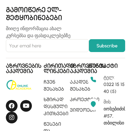
გამოიწერე ელ-
შეტყობინებები
მიიღე ინფორმაცია ახალ
კურსებსა და ფასდაკლებებზე
აზროვნების
ძირითადი
აზროვნების
კონტაქტი
აკადემია
ლინკები
აკადემია
ტელ:
ჩვენ
აკადემიის
0322 15 15
შესახებ
შესახებ
40 (5)
ხშირად
პროექტები
მის:
დასმული
იოსებიძის
ვიდეოები
კითხვები
#57,
თბილისი
წესები