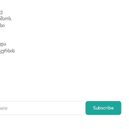
დე
შაოს,
სი
 და
კურსის