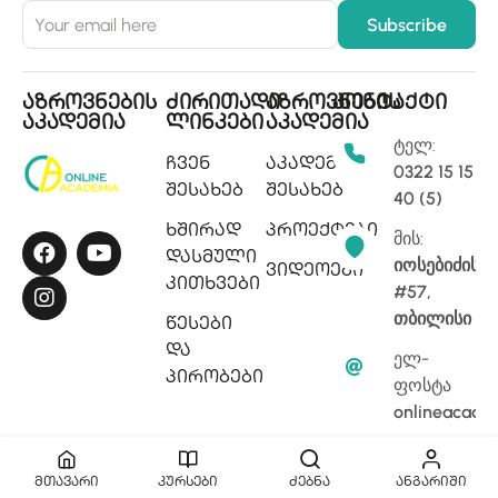
აზროვნების
ძირითადი
აზროვნების
კონტაქტი
აკადემია
ლინკები
აკადემია
ტელ:
ჩვენ
აკადემიის
0322 15 15
შესახებ
შესახებ
40 (5)
ხშირად
პროექტები
მის:
დასმული
იოსებიძის
ვიდეოები
კითხვები
#57,
თბილისი
წესები
და
ელ-
პირობები
ფოსტა
onlineacade
მთავარი
კურსები
ძებნა
ანგარიში