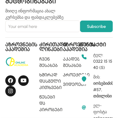
შეტყობინებები
მიიღე ინფორმაცია ახალ
კურსებსა და ფასდაკლებებზე
აზროვნების
ძირითადი
აზროვნების
კონტაქტი
აკადემია
ლინკები
აკადემია
ტელ:
ჩვენ
აკადემიის
0322 15 15
შესახებ
შესახებ
40 (5)
ხშირად
პროექტები
მის:
დასმული
იოსებიძის
ვიდეოები
კითხვები
#57,
თბილისი
წესები
და
ელ-
პირობები
ფოსტა