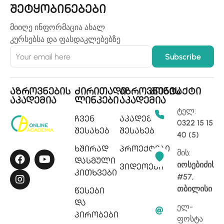
შეტყობინებები
მიიღე ინფორმაცია ახალ
კურსებსა და ფასდაკლებებზე
აზროვნების
ძირითადი
აზროვნების
კონტაქტი
აკადემია
ლინკები
აკადემია
ტელ:
ჩვენ
აკადემიის
0322 15 15
შესახებ
შესახებ
40 (5)
ხშირად
პროექტები
მის:
დასმული
იოსებიძის
ვიდეოები
კითხვები
#57,
თბილისი
წესები
და
ელ-
პირობები
ფოსტა